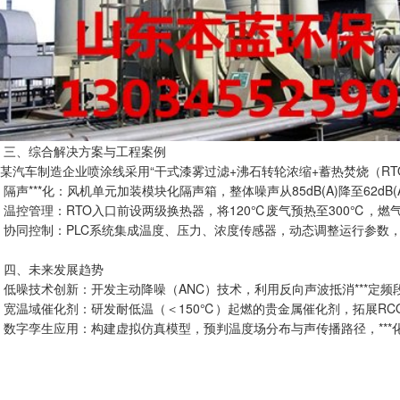
三、综合解决方案与工程案例
某汽车制造企业喷涂线采用“干式漆雾过滤+沸石转轮浓缩+蓄热焚烧（R
隔声***化：风机单元加装模块化隔声箱，整体噪声从85dB(A)降至62dB(
温控管理：RTO入口前设两级换热器，将120℃废气预热至300℃，燃气
协同控制：PLC系统集成温度、压力、浓度传感器，动态调整运行参数，满足G
四、未来发展趋势
低噪技术创新：开发主动降噪（ANC）技术，利用反向声波抵消***定频
宽温域催化剂：研发耐低温（＜150℃）起燃的贵金属催化剂，拓展RC
数字孪生应用：构建虚拟仿真模型，预判温度场分布与声传播路径，***