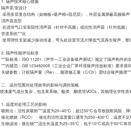
1. 隔声技术核心措施
隔声罩/室设计
采用多层复合结构（如钢板+吸声棉+阻尼层），外层金属屏蔽高频噪声，内
消声器选型
在进排气口安装阻性消声器（针对中高频）或抗性消声器（针对低频），插
管道系统***化
使用弹性支架减少振动传递，弯头处设置导流片降低气流再生噪声，整体管道
2. 隔声性能评估标准
***际标准：ISO 11201《声学—工业设备噪声测试》规定了隔声构件
***内规范：GB 123482008《工业企业厂界环境噪声排放标准》要求昼间≤65
关键参数：计权隔声量（Rw）、频谱修正量（C/Ctr）需结合噪声频谱*
二、温控范围对处理效率的影响与调控策略
喷漆废气成分复杂，包含苯系物、酯类、酮类等VOCs，其物理化学性
1. 温度对处理工艺的影响
吸附法：活性炭吸附***温度为20~40℃，超过50℃会导致脱附风险，
催化燃烧（RCO）：催化剂活性温度窗口通常为250~400℃，温度不足
生物滤池：微生物***适生长温度为25~35℃，低于10℃或高于50℃将