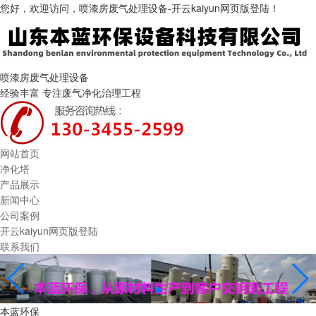
您好，欢迎访问，喷漆房废气处理设备-开云kaiyun网页版登陆！
喷漆房废气处理设备
经验丰富 专注废气净化治理工程
网站首页
净化塔
产品展示
新闻中心
公司案例
开云kaiyun网页版登陆
联系我们
本蓝环保