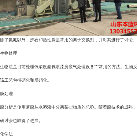
除了氨氮以外，沸石和活性炭是常用的离子交换剂，并对其进行了讨论。
生物处理
生物法是目前处理低浓度氨氮喷漆房废气处理设备***常用的方法。生物反
该工艺包括硝化和反硝化。
膜处理
膜分析是使用薄膜从水溶液中分离某些物质的总称。随着膜技术的成熟，
研讨会也取得了进展。
化学法