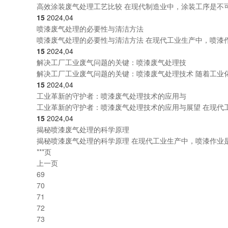
高效涂装废气处理工艺比较 在现代制造业中，涂装工序是不
15
2024,04
喷漆废气处理的必要性与清洁方法
喷漆废气处理的必要性与清洁方法 在现代工业生产中，喷漆
15
2024,04
解决工厂工业废气问题的关键：喷漆废气处理技
解决工厂工业废气问题的关键：喷漆废气处理技术 随着工业
15
2024,04
工业革新的守护者：喷漆废气处理技术的应用与
工业革新的守护者：喷漆废气处理技术的应用与展望 在现代
15
2024,04
揭秘喷漆废气处理的科学原理
揭秘喷漆废气处理的科学原理 在现代工业生产中，喷漆作业
***页
上一页
69
70
71
72
73