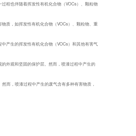
过程也伴随着挥发性有机化合物（VOCs）、颗粒物
物质，如挥发性有机化合物（VOCs）、颗粒物、重
中产生的挥发性有机化合物（VOCs）和其他有害气
观的外观和坚固的保护层。然而，喷漆过程中产生的
域。然而，喷漆过程中产生的废气含有多种有害物质，