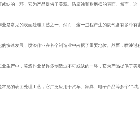
可或缺的一环，它为产品提供了美观、防腐蚀和耐磨损的表面。然而，这一
作业是常见的表面处理工艺之一。然而，这一过程产生的废气含有多种有害
化的快速发展，喷漆作业在各个制造业中占据了重要地位。然而，喷漆过程
工业生产中，喷漆作业是许多制造业不可或缺的一环，它为产品提供了美
是常见的表面处理工艺，它广泛应用于汽车、家具、电子产品等多个***