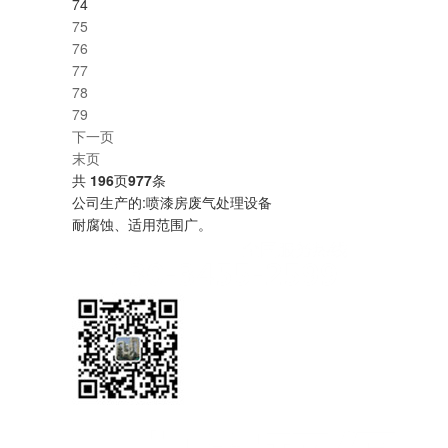
74
75
76
77
78
79
下一页
末页
共
196
页
977
条
公司生产的:喷漆房废气处理设备
耐腐蚀、适用范围广。