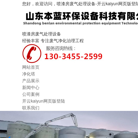
您好，欢迎访问，喷漆房废气处理设备-开云kaiyun网页版登
喷漆房废气处理设备
经验丰富 专注废气净化治理工程
网站首页
净化塔
产品展示
新闻中心
公司案例
开云kaiyun网页版登陆
联系我们