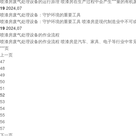
喷漆房废气处理设备的运行原理 喷漆房在生产过程中会产生***量的有
19
2024,07
喷漆房废气处理设备：守护环境的重要工具
喷漆房废气处理设备：守护环境的重要工具 喷漆房是现代制造业中不可
19
2024,07
喷漆房废气处理设备的作业流程
喷漆房废气处理设备的作业流程 喷漆房是汽车、家具、电子等行业中常
***页
上一页
47
48
49
50
51
52
53
54
55
56
57
下一页