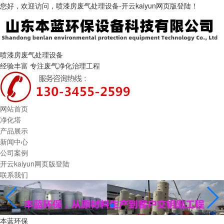
您好，欢迎访问，喷漆房废气处理设备-开云kaiyun网页版登陆！
喷漆房废气处理设备
经验丰富 专注废气净化治理工程
网站首页
净化塔
产品展示
新闻中心
公司案例
开云kaiyun网页版登陆
联系我们
本蓝环保