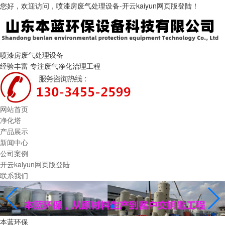
您好，欢迎访问，喷漆房废气处理设备-开云kaiyun网页版登陆！
喷漆房废气处理设备
经验丰富 专注废气净化治理工程
网站首页
净化塔
产品展示
新闻中心
公司案例
开云kaiyun网页版登陆
联系我们
本蓝环保