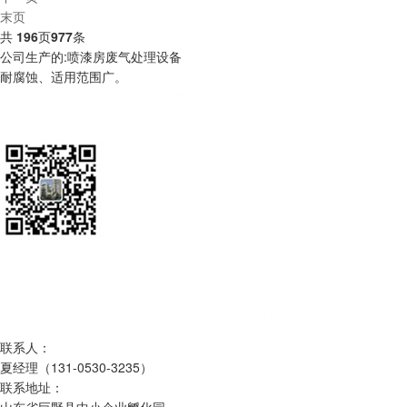
末页
共
196
页
977
条
公司生产的:喷漆房废气处理设备
耐腐蚀、适用范围广。
联系人：
夏经理（131-0530-3235）
联系地址：