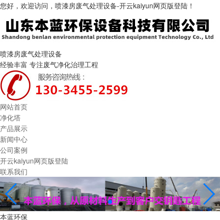
您好，欢迎访问，喷漆房废气处理设备-开云kaiyun网页版登陆！
喷漆房废气处理设备
经验丰富 专注废气净化治理工程
网站首页
净化塔
产品展示
新闻中心
公司案例
开云kaiyun网页版登陆
联系我们
本蓝环保