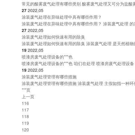
常见的酸雾废气处理有哪些类别 酸雾废气处理又可分为盐酸
27
2022,05
涂装废气处理在异味处理中具有哪些作用？
涂装废气处理在异味处理中具有哪些作用？ 涂装废气处理 
27
2022,05
涂装废气处理如何快速有用的除臭
涂装废气处理如何快速有用的除臭 涂装废气处理 是天然植
19
2022,05
喷漆房废气处理设备的***色
喷漆房废气处理设备的***色 咱们在处理 喷漆房废气处理设备
19
2022,05
涂装废气处理管理有哪些措施
涂装废气处理管理有哪些措施 涂装废气处理 主假如指一种
***页
上一页
116
117
118
119
120