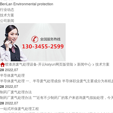
BenLan Environmental protection
行业动态
技术方案
公司新闻
喷漆房废气处理设备-开云kaiyun网页版登陆
>
新闻中心
>
技术方案
28
2022,07
半导体废气处理
半导体废气处理 一、半导废气处理成份 半导体职业废气主要成分为有
28
2022,07
制药厂废气处理办法
制药厂废气处理办法 ***近有不少制药厂的客户来咨询废气假如处理，今
28
2022,07
一站式环保废气处理工程