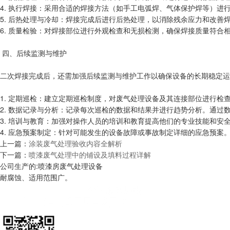
4. 执行焊接：采用合适的焊接方法（如手工电弧焊、气体保护焊等）
5. 后热处理与冷却：焊接完成后进行后热处理，以消除残余应力和改善
6. 质量检验：对焊接部位进行外观检查和无损检测，确保焊接质量符合
四、后续监测与维护
二次焊接完成后，还需加强后续监测与维护工作以确保设备的长期稳定运
1. 定期巡检：建立定期巡检制度，对废气处理设备及其连接部位进行检查
2. 数据记录与分析：记录每次巡检的数据和结果并进行趋势分析。通
3. 培训与教育：加强对操作人员的培训和教育提高他们的专业技能和安
4. 应急预案制定：针对可能发生的设备故障或事故制定详细的应急预
上一篇：
涂装废气处理验收内容全解析
下一篇：
喷漆废气处理中的铺设及填料过程详解
公司生产的:喷漆房废气处理设备
耐腐蚀、适用范围广。