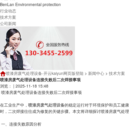
BenLan Environmental protection
行业动态
技术方案
公司新闻
喷漆房废气处理设备-开云kaiyun网页版登陆
>
新闻中心
>
技术方案
喷漆房废气处理设备连接失败后二次焊接事项
浏览：
|
2025-11-18 15:48
喷漆房废气处理设备连接失败后二次焊接事项
在工业生产中，
喷漆房废气处理设备
的稳定运行对于环境保护和员工健康
时，二次焊接往往成为修复的关键步骤。本文将详细探讨喷漆房废气处理
一、连接失败原因分析