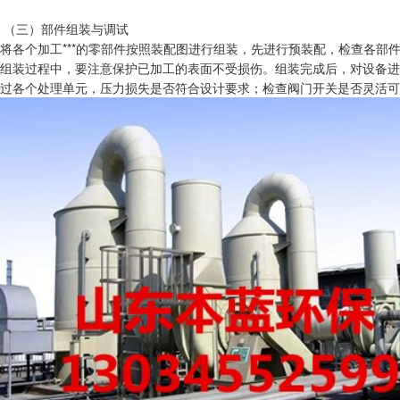
（三）部件组装与调试
将各个加工***的零部件按照装配图进行组装，先进行预装配，检查各
组装过程中，要注意保护已加工的表面不受损伤。组装完成后，对设备进
过各个处理单元，压力损失是否符合设计要求；检查阀门开关是否灵活可