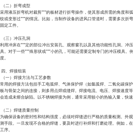
（二）折弯成型
采用液压折弯机对裁剪***的板材进行折弯操作，使其形成所需的角度
纹或变形过***的情况。比如，当制作设备的进风口管道时，需要多次
固定工件。
（三）冲压孔洞
利用冲床在***定的部位冲出安装孔、观察窗孔以及其他功能性孔洞。冲
具。对于一些***殊形状或***小的孔，可能还需要定制专门的冲压模
度。
四、焊接组装
（一）焊接方法与工艺参数
常用的焊接方法包括手工电弧焊、气体保护焊（如氩弧焊、二氧化碳保护
板与骨架之间的连接，则多用点焊或缝焊。焊接电流、电压、焊接速度等工
会造成未熔合缺陷。以不锈钢焊接为例，通常采用较小的热输入量，快
（二）焊缝质量控制
为确保设备的密封性和结构强度，必须对焊缝进行严格的质量检测。外观
测手段。一旦发现不合格的焊缝，要及时进行补焊和打磨处理。例如，在
工序。