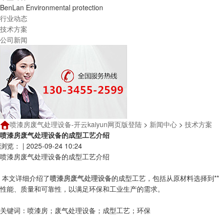
BenLan Environmental protection
行业动态
技术方案
公司新闻
喷漆房废气处理设备-开云kaiyun网页版登陆
>
新闻中心
>
技术方案
喷漆房废气处理设备的成型工艺介绍
浏览：
|
2025-09-24 10:24
喷漆房废气处理设备的成型工艺介绍
本文详细介绍了
喷漆房废气处理设备
的成型工艺，包括从原材料选择到*
性能、质量和可靠性，以满足环保和工业生产的需求。
关键词：喷漆房；废气处理设备；成型工艺；环保