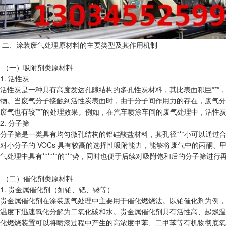
二、涂装废气处理原材料的主要类型及其作用机制
（一）吸附剂类原材料
1. 活性炭
活性炭是一种具有高度发达孔隙结构的多孔性炭材料，其比表面积巨***，通
物。当废气分子接触到活性炭表面时，由于分子间作用力的存在，废气分子
废气也有较***的处理效果。例如，在汽车喷涂车间的废气处理中，活性
2. 分子筛
分子筛是一类具有均匀微孔结构的铝硅酸盐材料，其孔径***小可以通过合
对小分子的 VOCs 具有较高的选择性吸附能力，能够将废气中的丙酮、甲
气处理中具有******的***势，同时也便于后续对吸附饱和后的分子筛进
（二）催化剂类原材料
1. 贵金属催化剂（如铂、钯、铑等）
贵金属催化剂在涂装废气处理中主要用于催化燃烧法。以铂催化剂为例，
温度下迅速氧化分解为二氧化碳和水。贵金属催化剂具有活性高、起燃温度低
化燃烧装置可以将喷漆过程中产生的高浓度甲苯、二甲苯等有机物彻底氧