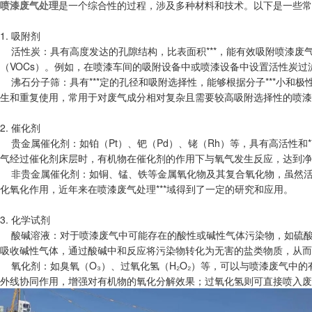
喷漆废气处理
是一个综合性的过程，涉及多种材料和技术。以下是一些常
1. 吸附剂
活性炭：具有高度发达的孔隙结构，比表面积***，能有效吸附喷漆废
（VOCs）。例如，在喷漆车间的吸附设备中或喷漆设备中设置活性炭
沸石分子筛：具有***定的孔径和吸附选择性，能够根据分子***小和
生和重复使用，常用于对废气成分相对复杂且需要较高吸附选择性的喷漆
2. 催化剂
贵金属催化剂：如铂（Pt）、钯（Pd）、铑（Rh）等，具有高活性和
气经过催化剂床层时，有机物在催化剂的作用下与氧气发生反应，达到净
非贵金属催化剂：如铜、锰、铁等金属氧化物及其复合氧化物，虽然活性可
化氧化作用，近年来在喷漆废气处理***域得到了一定的研究和应用。
3. 化学试剂
酸碱溶液：对于喷漆废气中可能存在的酸性或碱性气体污染物，如硫酸
吸收碱性气体，通过酸碱中和反应将污染物转化为无害的盐类物质，从而
氧化剂：如臭氧（O₃）、过氧化氢（H₂O₂）等，可以与喷漆废气中
外线协同作用，增强对有机物的氧化分解效果；过氧化氢则可直接喷入废