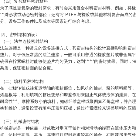
（四）复合材料密封材料
为了满足更复杂的密封需求，有时会采用复合材料密封材料。例如，将橡
***殊形状或动态密封部位；还有将 PTFE 与橡胶或其他材料复合而
分、设备工作条件以及成本等因素进行综合考虑。
四、密封结构的设计
（一）法兰连接密封结构
法兰连接是一种常见的设备连接方式，其密封结构的设计直接影响到密封
垫片。对于低压常温的法兰连接，一般可采用普通的橡胶垫片或非金属平
确保在拧紧螺栓时能够使垫片均匀受力，达到******的密封效果。同
杂质，保证密封面的贴合度。
（二）填料函密封结构
在一些旋转轴或往复运动轴的密封部位，如风机的轴封、泵的填料函等，
烯盘根等，利用填料的挤压变形和摩擦作用来阻止气体或液体的泄漏。在
耐磨性***、摩擦系数小的填料，如碳纤维盘根或聚四氟乙烯盘根，并
换和维护，通常设置有填料压盖和压板，通过拧紧螺栓来调整填料的压缩
（三）机械密封结构
机械密封是一种依靠一对或数对垂直于轴作相对滑动的端面在流体压力和补
点，适用于高温、高压、高速或对密封要求较高的场合。在喷漆房废气处