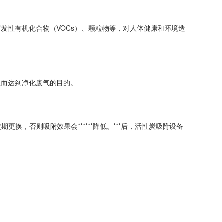
发性有机化合物（VOCs）、颗粒物等，对人体健康和环境造
。
从而达到净化废气的目的。
，否则吸附效果会******降低。***后，活性炭吸附设备