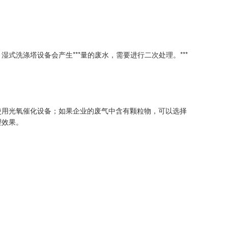
式洗涤塔设备会产生***量的废水，需要进行二次处理。***
使用光氧催化设备；如果企业的废气中含有颗粒物，可以选择
理效果。