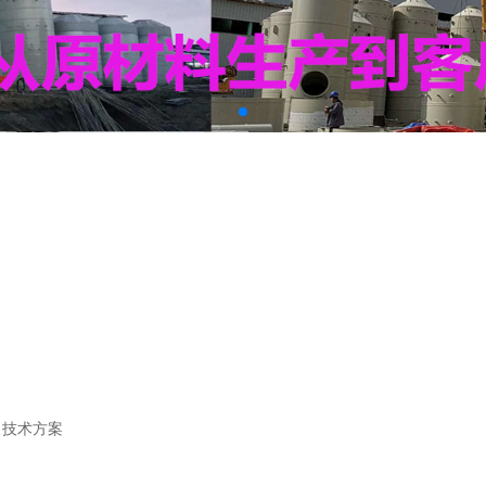
>
技术方案