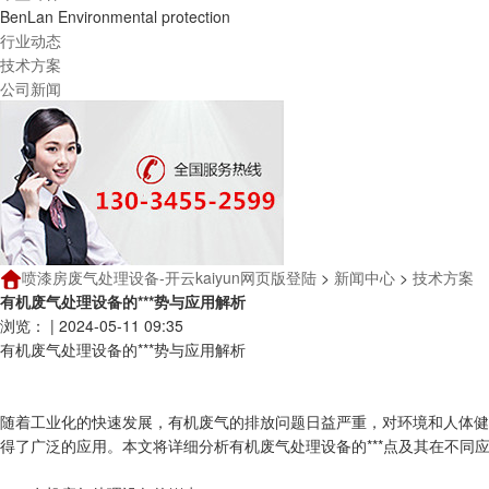
BenLan Environmental protection
行业动态
技术方案
公司新闻
喷漆房废气处理设备-开云kaiyun网页版登陆
>
新闻中心
>
技术方案
有机废气处理设备的***势与应用解析
浏览：
|
2024-05-11 09:35
有机废气处理设备的***势与应用解析
随着工业化的快速发展，有机废气的排放问题日益严重，对环境和人体健康
得了广泛的应用。本文将详细分析有机废气处理设备的***点及其在不同