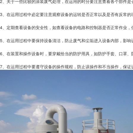
2、关于一些比较的涂装废气处理，在运用的时分要注意查看各个部件是否
3、在运用过程中必定要注意观察设备的运转是否正常以及是否有反常的
4、定期查看设备的安全性，如查看设备的电路和控制器是否正常作业，
5、在运用过程中要保持设备清洁，防止废气和尘垢进入设备内部，影响
6、在装置和操作设备时，要穿戴恰当的防护用具，如防护手套、口罩、
7、在运用过程中要遵守设备的操作规程，防止误操作和不当操作，保证