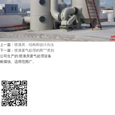
上一篇：
喷漆房：结构和设计办法
下一篇：
喷漆废气处理的两***类别
公司生产的:喷漆房废气处理设备
耐腐蚀、适用范围广。