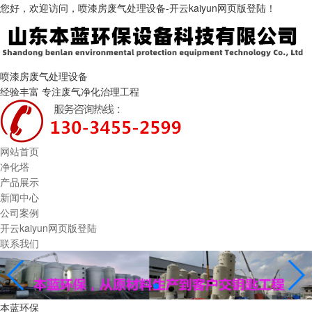
您好，欢迎访问，喷漆房废气处理设备-开云kaiyun网页版登陆！
喷漆房废气处理设备
经验丰富 专注废气净化治理工程
网站首页
净化塔
产品展示
新闻中心
公司案例
开云kaiyun网页版登陆
联系我们
本蓝环保