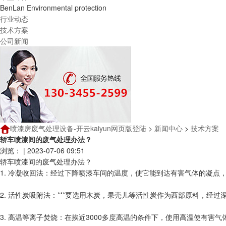
BenLan Environmental protection
行业动态
技术方案
公司新闻
喷漆房废气处理设备-开云kaiyun网页版登陆
>
新闻中心
>
技术方案
轿车喷漆间的废气处理办法？
浏览：
|
2023-07-06 09:51
轿车喷漆间的废气处理办法？
1. 冷凝收回法：经过下降喷漆车间的温度，使它能到达有害气体的凝
2. 活性炭吸附法：***要选用木炭，果壳儿等活性炭作为西部原料，
3. 高温等离子焚烧：在挨近3000多度高温的条件下，使用高温使有害