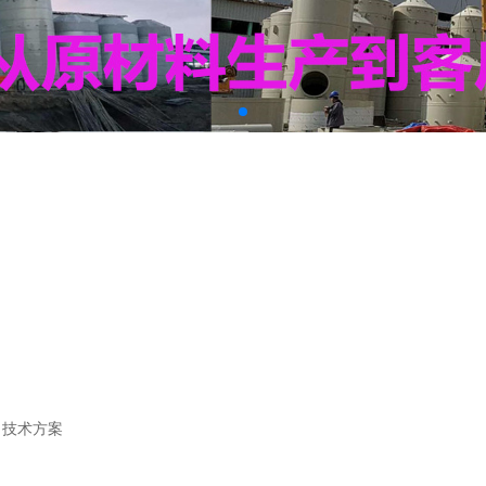
>
技术方案