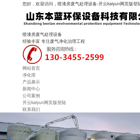
您好，欢迎访问，喷漆房废气处理设备-开云kaiyun网页版登
喷漆房废气处理设备
经验丰富 专注废气净化治理工程
网站首页
净化塔
产品展示
新闻中心
公司案例
开云kaiyun网页版登陆
联系我们