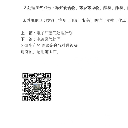
2.处理废气成分：碳烃化合物、苯及苯系物、醇类、酮类、
3.适用职业：喷漆、注塑、印刷、制药、医疗、食物、化工
上一篇：
电子厂废气处理计划
下一篇：
电镀废气处理
公司生产的:喷漆房废气处理设备
耐腐蚀、适用范围广。