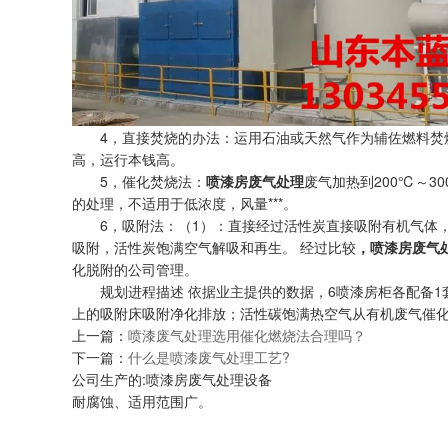
4，直接焚烧的办法：运用石油或天然气作为辅佐燃料焚烧加
高，运行本钱高。
5，催化焚烧法：
喷漆房废气处理
废气加热到200℃～
的处理，不适用于低浓度，风量***。
6，吸附法：（1）：直接经过活性炭直接吸附有机气体，
吸附，活性炭饱满空气解吸和再生。 经过比较
，喷漆房废气
化脱附的公司管理。
规划进程描述 依据业主提供的数据，6喷漆房柜各配备1套2
上的吸附床吸附净化排放；活性碳饱满热空气从有机废气催化
上一篇：
喷漆废气处理选用催化燃烧法合理吗？
下一篇：
什么是喷漆废气处理工艺?
公司生产的:喷漆房废气处理设备
耐腐蚀、适用范围广。