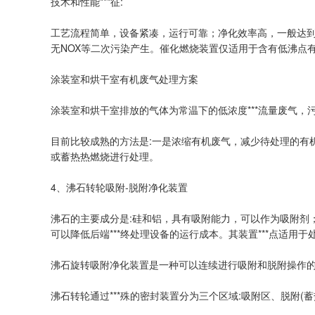
技术和性能***征:
工艺流程简单，设备紧凑，运行可靠；净化效率高，一般达到
无NOX等二次污染产生。催化燃烧装置仅适用于含有低沸点
涂装室和烘干室有机废气处理方案
涂装室和烘干室排放的气体为常温下的低浓度***流量废气
目前比较成熟的方法是:一是浓缩有机废气，减少待处理的有机
或蓄热热燃烧进行处理。
4、沸石转轮吸附-脱附净化装置
沸石的主要成分是:硅和铝，具有吸附能力，可以作为吸附剂
可以降低后端***终处理设备的运行成本。其装置***点适用于
沸石旋转吸附净化装置是一种可以连续进行吸附和脱附操作
沸石转轮通过***殊的密封装置分为三个区域:吸附区、脱附(