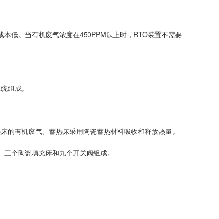
行成本低。当有机废气浓度在450PPM以上时，RTO装置不需要
系统组成。
热床的有机废气。蓄热床采用陶瓷蓄热材料吸收和释放热量。
室、三个陶瓷填充床和九个开关阀组成。