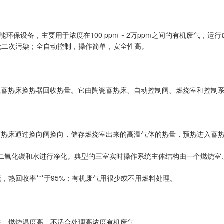
环保设备，主要用于浓度在100 ppm ~ 2万ppm之间的有机废气，运
，无二次污染；全自动控制，操作简单，安全性高。
瓷蓄热床换热器回收热量。它由陶瓷蓄热床、自动控制阀、燃烧室和控制
蓄热床通过换向阀换向，储存燃烧室出来的高温气体的热量，预热进入蓄
产生二氧化碳和水进行净化。典型的三室实时操作系统主体结构由一个燃烧
，热回收率***于95%；有机废气用很少或不用燃料处理。
投资，燃烧温度高，不适合处理高浓度有机废气。