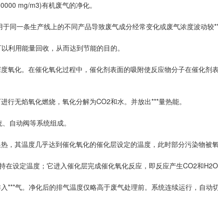
0000 mg/m3)有机废气的净化。
适用于同一条生产线上的不同产品导致废气成分经常变化或废气浓度波动较**
可以利用能量回收，从而达到节能的目的。
深度氧化。在催化氧化过程中，催化剂表面的吸附使反应物分子在催化剂
)下进行无焰氧化燃烧，氧化分解为CO2和水。并放出***量热能。
统、自动阀等系统组成。
换热，其温度几乎达到催化氧化的催化层设定的温度，此时部分污染物被
持在设定温度；它进入催化层完成催化氧化反应，即反应产生CO2和H2O
入***气。净化后的排气温度仅略高于废气处理前。系统连续运行，自动