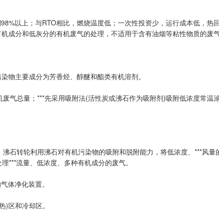
98%以上；与RTO相比，燃烧温度低；一次性投资少，运行成本低，热
有机成分和低灰分的有机废气的处理，不适用于含有油烟等粘性物质的废
，污染物主要成分为芳香烃、醇醚和酯类有机溶剂。
废气总量；***先采用吸附法(活性炭或沸石作为吸附剂)吸附低浓度常
；沸石转轮利用沸石对有机污染物的吸附和脱附能力，将低浓度、***风量
处理***流量、低浓度、多种有机成分的废气。
的气体净化装置。
蓄热)区和冷却区。