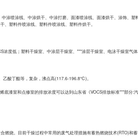
、中涂喷涂线、中涂烘干、中涂打磨、面漆喷涂线、面漆烘干、涂饰、塑料
烘干、塑料件喷涂线、塑料件喷涂线、塑料件烘干。
VOCS浓度低；塑料干燥室、中涂层干燥室、***涂层干燥室、电泳干燥室气
酸丁酯等，复杂，沸点高(117.6-196.8℃)。
底漆室和点修室的排放浓度可以达到山东省《VOCS排放标准***部分:
燃烧。目前干燥过程中常用的废气处理措施有蓄热燃烧技术(RTO)和蓄热