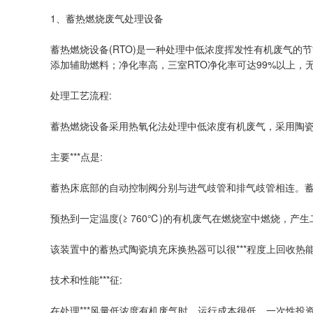
1、蓄热燃烧废气处理设备
蓄热燃烧设备(RTO)是一种处理中低浓度挥发性有机废气的节能
添加辅助燃料；净化率高，三室RTO净化率可达99%以上
处理工艺流程:
蓄热燃烧设备采用热氧化法处理中低浓度有机废气，采用陶
主要***点是:
蓄热床底部的自动控制阀分别与进气歧管和排气歧管相连。
预热到一定温度(≥ 760℃)的有机废气在燃烧室中燃烧，
该装置中的蓄热式陶瓷填充床换热器可以很***程度上回收热能
技术和性能***征:
在处理***风量低浓度有机废气时，运行成本很低。一次性