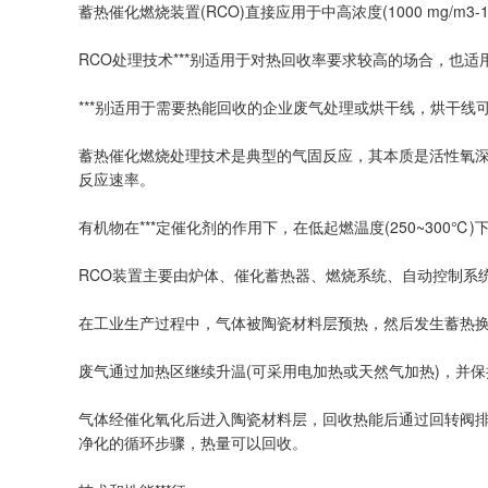
蓄热催化燃烧装置(RCO)直接应用于中高浓度(1000 mg/m3-1
RCO处理技术***别适用于对热回收率要求较高的场合，也
***别适用于需要热能回收的企业废气处理或烘干线，烘干线
蓄热催化燃烧处理技术是典型的气固反应，其本质是活性氧
反应速率。
有机物在***定催化剂的作用下，在低起燃温度(250~300℃
RCO装置主要由炉体、催化蓄热器、燃烧系统、自动控制系
在工业生产过程中，气体被陶瓷材料层预热，然后发生蓄热
废气通过加热区继续升温(可采用电加热或天然气加热)，并保
气体经催化氧化后进入陶瓷材料层，回收热能后通过回转阀排
净化的循环步骤，热量可以回收。