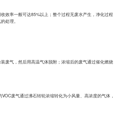
回收效率一般可达85%以上；整个过程无废水产生，净化过程
气的处理。
温涂装废气，然后用高温气体脱附；浓缩后的废气通过催化燃烧
的VOC废气通过沸石转轮浓缩转化为小风量、高浓度的气体，