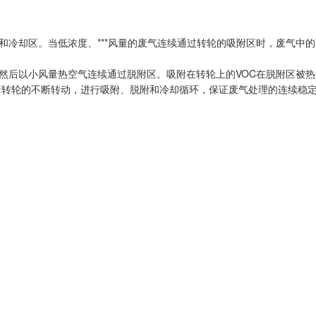
和冷却区。当低浓度、***风量的废气连续通过转轮的吸附区时，废气中
，然后以小风量热空气连续通过脱附区。吸附在转轮上的VOC在脱附区被热
着转轮的不断转动，进行吸附、脱附和冷却循环，保证废气处理的连续稳