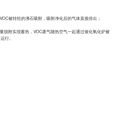
的VOC被转轮的沸石吸附，吸附净化后的气体直接排出；
量脱附实现蓄热，VOC废气随热空气一起通过催化氧化炉被
定运行。