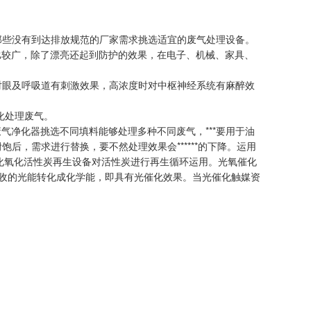
那些没有到达排放规范的厂家需求挑选适宜的废气处理设备。
比较广，除了漂亮还起到防护的效果，在电子、机械、家具、
对眼及呼吸道有刺激效果，高浓度时对中枢神经系统有麻醉效
化处理废气。
净化器挑选不同填料能够处理多种不同废气，***要用于油
后，需求进行替换，要不然处理效果会******的下降。运用
化氧化活性炭再生设备对活性炭进行再生循环运用。光氧催化
将吸收的光能转化成化学能，即具有光催化效果。当光催化触媒资