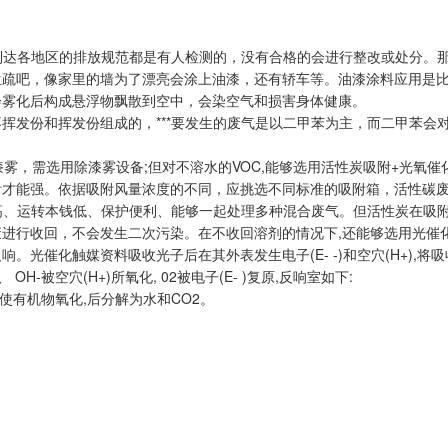
否到达各地区的排放规范都是有人检测的，没有合格的会进行整改或处分。
生疏吧，像家里的墙为了漂亮会涂上油漆，还有轿车等。油漆涂料应用是
会雾化后构成悬浮物飘散到空中，会染空气和损害身体健康。
挥发份和挥发份组成的，***要发生的废气是以二甲苯为主，而二甲苯会
漆雾，需选用除漆雾设备;但对不溶水的VOC,能够选用活性炭吸附+光氧催
才能强。依据吸附风量浓度的不同，应挑选不同标准的吸附箱，活性碳废气
高、运转本钱低、保护便利、能够一起处理多种混合废气。但活性炭在吸附饱
进行收回，不会发生二次污染。在不收回溶剂的情况下,还能够选用光催
。光催化触媒资料吸收光子后在其外表发生电子(E- -)和空穴(H+),
H-被空穴(H+)所氧化, 02被电子(E- )复原,反响室如下:
才能较强，使有机物氧化,后分解为水和CO2。