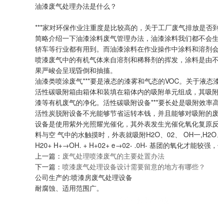
油漆废气处理办法是什么？
***家对环保作业注重度是比较高的，关于工厂废气排放是
简略介绍一下油漆涂料废气管理办法，油漆涂料我们都不会
轿车等行业都有用到。而油漆涂料在作业操作中涂料和溶剂
喷漆废气中的有机气体来自溶剂和稀释剂的挥发，涂料是由不
果严峻会呈现昏倒和抽搐。
油漆类喷涂废气***要是液态的漆雾和气态的VOC。关于液态
活性碳吸附箱由箱体和装填在箱体内的吸附单元组成，其吸附
漆等有机废气的净化。活性碳吸附设备***要长处是吸附效率
活性炭脱附设备不光能够节省运转本钱，并且能够对吸附的废
设备是使用紫外光照耀光催化，其外表发生光催化氧化复原反响
料与空 气中的水触摸时，外表就吸附H2O、02、 OH一,H2O、 O
H20+ H+→OH. + H+02+ e→02- .0H- 基团的氧化
上一篇：
废气处理喷漆废气的主要处置办法
下一篇：
喷漆废气处理设备设计需要留意的地方有哪些？
公司生产的:喷漆房废气处理设备
耐腐蚀、适用范围广。