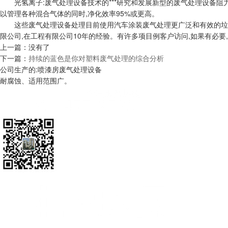
光氢离子:废气处理设备技术的***研究和发展新型的废气处理设备阻力小
以管理各种混合气体的同时,净化效率95%或更高。
这些废气处理设备处理目前使用汽车涂装废气处理更广泛和有效的垃圾处
限公司,在工程有限公司10年的经验。有许多项目例客户访问,如果有必要
上一篇：没有了
下一篇：
持续的蓝色是你对塑料废气处理的综合分析
公司生产的:喷漆房废气处理设备
耐腐蚀、适用范围广。