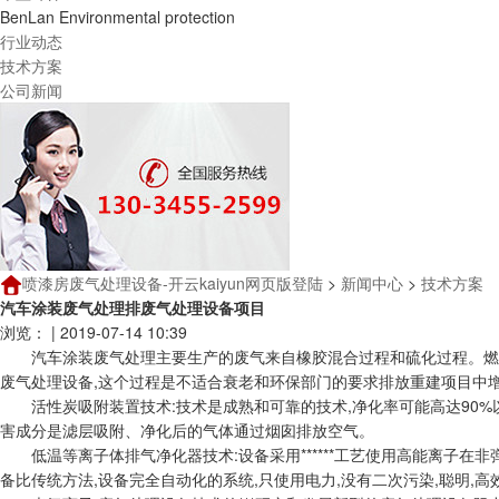
BenLan Environmental protection
行业动态
技术方案
公司新闻
喷漆房废气处理设备-开云kaiyun网页版登陆
>
新闻中心
>
技术方案
汽车涂装废气处理排废气处理设备项目
浏览：
|
2019-07-14 10:39
汽车涂装废气处理主要生产的废气来自橡胶混合过程和硫化过程。燃料
废气处理设备,这个过程是不适合衰老和环保部门的要求排放重建项目中增加
活性炭吸附装置技术:技术是成熟和可靠的技术,净化率可能高达90%以
害成分是滤层吸附、净化后的气体通过烟囱排放空气。
低温等离子体排气净化器技术:设备采用******工艺使用高能离子在
备比传统方法,设备完全自动化的系统,只使用电力,没有二次污染,聪明,高